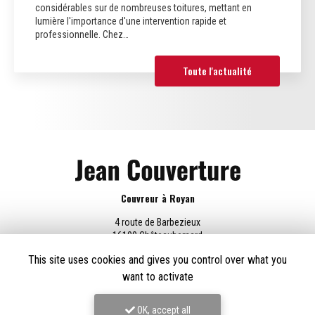
considérables sur de nombreuses toitures, mettant en
lumière l'importance d'une intervention rapide et
professionnelle. Chez…
Toute l'actualité
Couvreur à Royan
4 route de Barbezieux
16100 Châteaubernard
06 69 61 54 41
This site uses cookies and gives you control over what you
want to activate
Lundi au vendredi :
8h - 18h30
OK, accept all