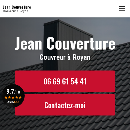
Aller
Jean Couverture
au
Couvreur à Royan
contenu
principal
Couvreur à Royan
06 69 61 54 41
9.7
/10
Contactez-moi
Voir le certificat