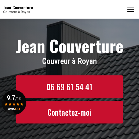
Aller
Jean Couverture
au
Couvreur à Royan
contenu
principal
Couvreur à Royan
06 69 61 54 41
9.7
/10
Contactez-moi
Voir le certificat