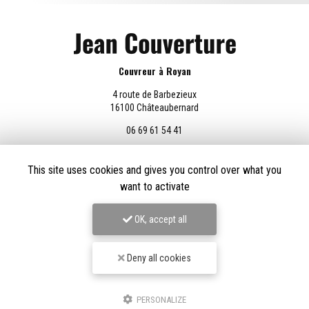
Couvreur à Royan
4 route de Barbezieux
16100 Châteaubernard
06 69 61 54 41
Lundi au vendredi :
8h - 18h30
This site uses cookies and gives you control over what you
want to activate
OK, accept all
Envoyez un message
Deny all cookies
Nom Prénom
PERSONALIZE