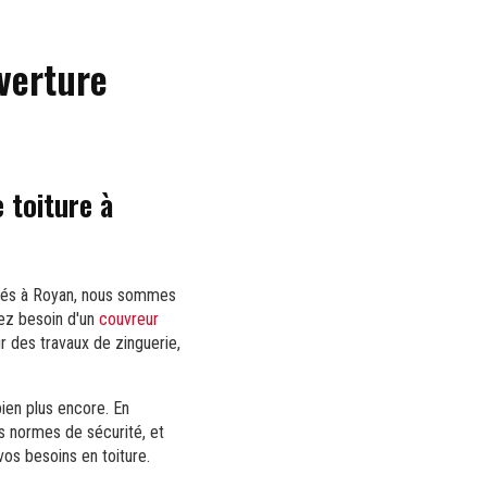
verture
 toiture à
Basés à Royan, nous sommes
yez besoin d'un
couvreur
 des travaux de zinguerie,
ien plus encore. En
s normes de sécurité, et
vos besoins en toiture.