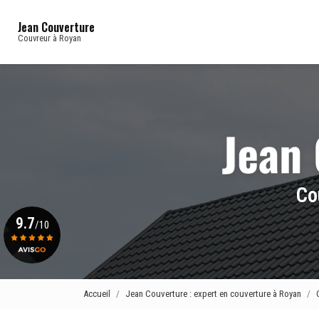
Navigation principale
Aller
au
Jean Couverture
contenu
Couvreur à Royan
principal
Co
9.7
/10
Voir le certificat
Accueil
Jean Couverture : expert en couverture à Royan