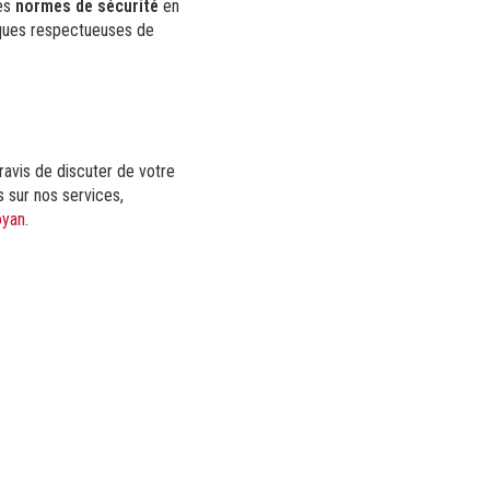
les
normes de sécurité
en
tiques respectueuses de
ravis de discuter de votre
s sur nos services,
oyan
.