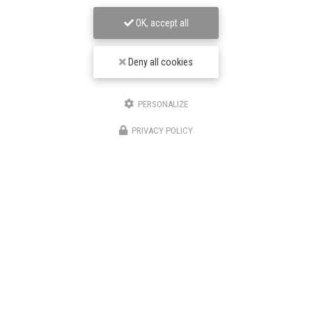
Nom Prénom
OK, accept all
Société
Deny all cookies
Email
PERSONALIZE
Téléphone
PRIVACY POLICY
Message
J'autorise ce site à conserver l'ensemble des données transmises dans ce formulaire pour
faciliter le suivi et le traitement de ma demande.
(Aucune exploitation commerciale ne sera faite
des données conservées. Voir notre
politique de confidentialité
)