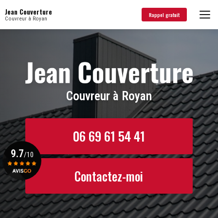
Aller
Jean Couverture
au
Rappel gratuit
Couvreur à Royan
contenu
principal
Couvreur à Royan
06 69 61 54 41
9.7
/10
Contactez-moi
Voir le certificat