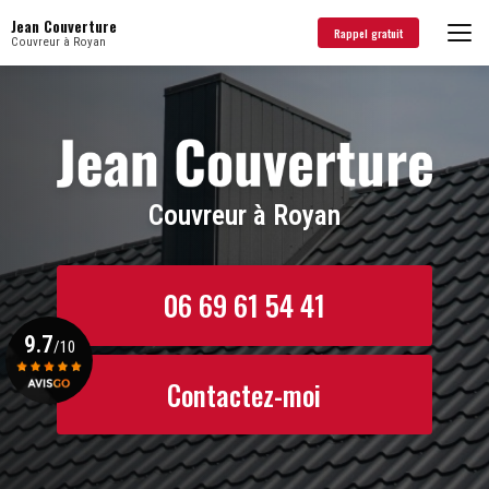
Aller
Jean Couverture
au
Rappel gratuit
Couvreur à Royan
contenu
principal
Couvreur à Royan
06 69 61 54 41
9.7
/10
Contactez-moi
Voir le certificat