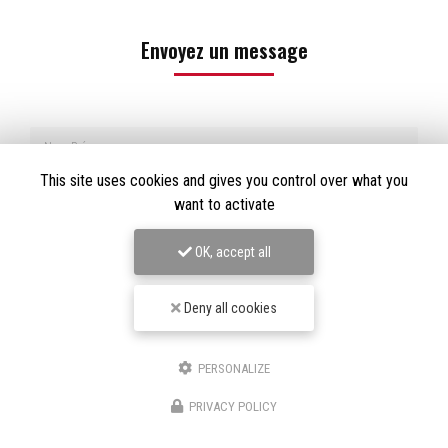
Envoyez un message
Nom Prénom
This site uses cookies and gives you control over what you
Société
want to activate
Email
OK, accept all
Téléphone
Deny all cookies
Message
PERSONALIZE
PRIVACY POLICY