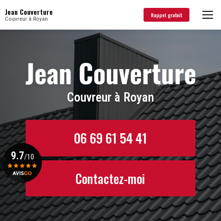
Aller
Jean Couverture
au
Rappel gratuit
Couvreur à Royan
contenu
principal
Couvreur à Royan
06 69 61 54 41
9.7
/10
Contactez-moi
Voir le certificat