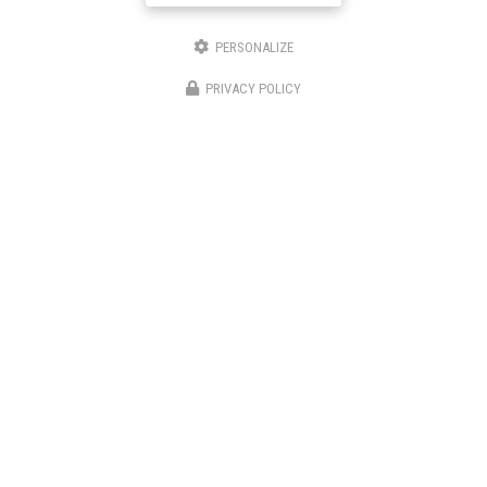
Téléphone
PERSONALIZE
Message
PRIVACY POLICY
J'autorise ce site à conserver l'ensemble des données transmises dans ce formulaire pour
faciliter le suivi et le traitement de ma demande.
(Aucune exploitation commerciale ne sera faite
des données conservées. Voir notre
politique de confidentialité
)