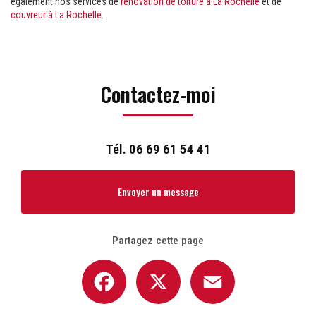
également nos services de
rénovation de toiture à La Rochelle
et de
couvreur à La Rochelle
.
Contactez-moi
Tél.
06 69 61 54 41
Envoyer un message
Partagez cette page
Facebook
X
Email