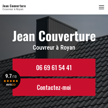
Aller
Jean Couverture
au
Couvreur à Royan
contenu
principal
Couvreur à Royan
06 69 61 54 41
9.7
/10
Contactez-moi
Voir le certificat