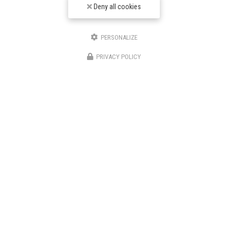
Deny all cookies
Envoyez un message
PERSONALIZE
Nom Prénom
PRIVACY POLICY
Société
Email
Téléphone
Message
J'autorise ce site à conserver l'ensemble des données transmises dans ce formulaire pour
faciliter le suivi et le traitement de ma demande.
(Aucune exploitation commerciale ne sera faite