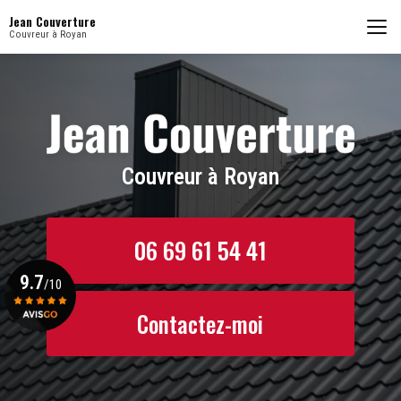
Aller
Jean Couverture
au
Couvreur à Royan
contenu
principal
Couvreur à Royan
06 69 61 54 41
9.7
/10
Contactez-moi
Voir le certificat