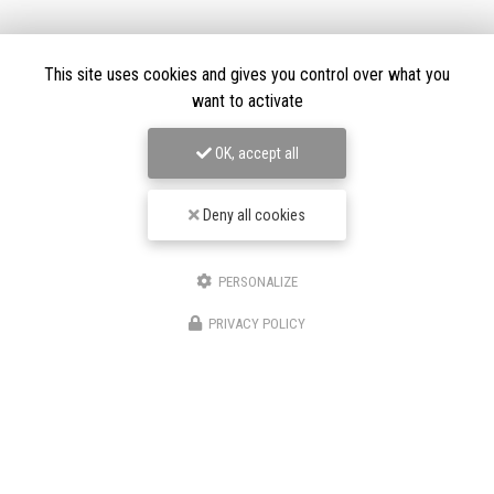
This site uses cookies and gives you control over what you
Envoyez un message
want to activate
OK, accept all
Nom Prénom
Deny all cookies
Société
PERSONALIZE
Email
PRIVACY POLICY
Téléphone
Message