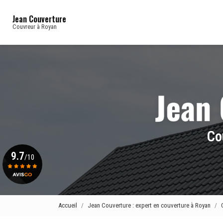
Navigation principale
Aller
au
Jean Couverture
contenu
Couvreur à Royan
principal
Co
9.7
/10
Voir le certificat
Accueil
Jean Couverture : expert en couverture à Royan