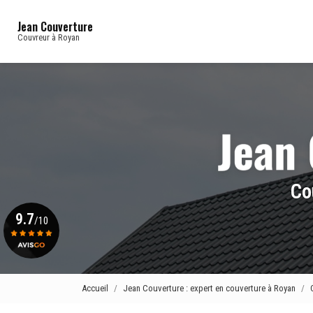
Navigation principale
Aller
au
Jean Couverture
contenu
Couvreur à Royan
principal
Co
9.7
/10
Voir le certificat
Accueil
Jean Couverture : expert en couverture à Royan