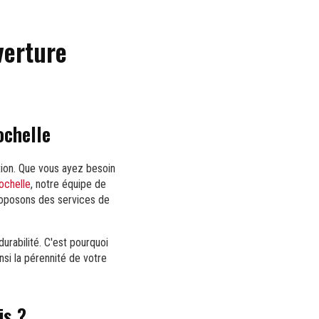
verture
ochelle
tion. Que vous ayez besoin
ochelle
, notre équipe de
roposons des services de
urabilité. C'est pourquoi
insi la pérennité de votre
is ?