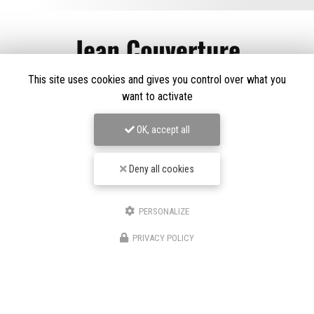
Couvreur à Royan
This site uses cookies and gives you control over what you
want to activate
4 route de Barbezieux
16100 Châteaubernard
OK, accept all
06 69 61 54 41
Lundi au vendredi :
Deny all cookies
8h - 18h30
PERSONALIZE
PRIVACY POLICY
Envoyez un message
Nom Prénom