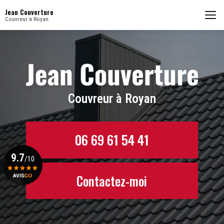
Aller
Jean Couverture
au
Couvreur à Royan
contenu
principal
Couvreur à Royan
06 69 61 54 41
9.7
/10
Contactez-moi
Voir le certificat