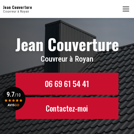
Aller
Jean Couverture
au
Couvreur à Royan
contenu
principal
Couvreur à Royan
06 69 61 54 41
9.7
/10
Contactez-moi
Voir le certificat