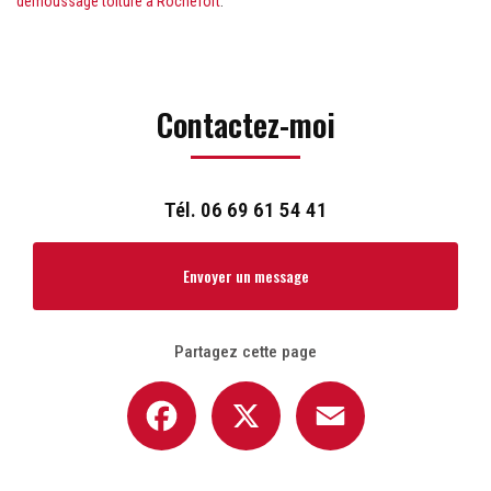
demoussage toiture à Rochefort
.
Contactez-moi
Tél.
06 69 61 54 41
Envoyer un message
Partagez cette page
Facebook
X
Email