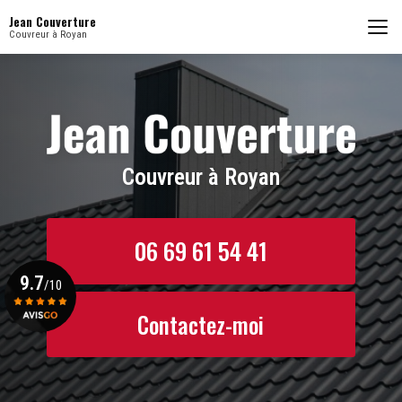
Aller
Jean Couverture
au
Couvreur à Royan
contenu
principal
Couvreur à Royan
06 69 61 54 41
9.7
/10
Contactez-moi
Voir le certificat