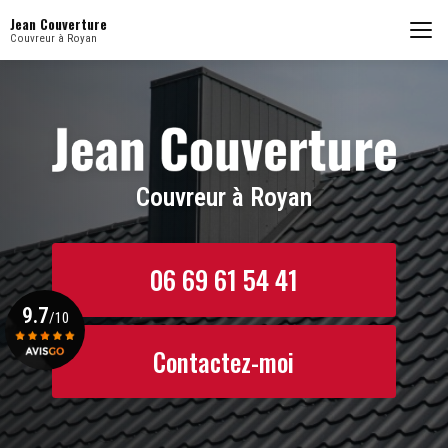
Aller
Jean Couverture
au
Couvreur à Royan
contenu
principal
Couvreur à Royan
06 69 61 54 41
9.7
/10
Contactez-moi
Voir le certificat