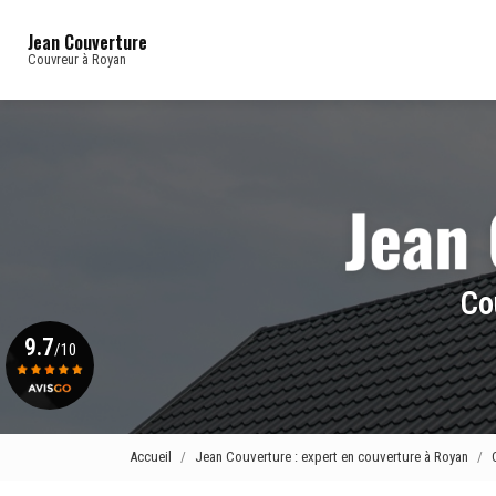
Navigation principale
Aller
au
Jean Couverture
contenu
Couvreur à Royan
principal
Co
9.7
/10
Voir le certificat
Accueil
Jean Couverture : expert en couverture à Royan