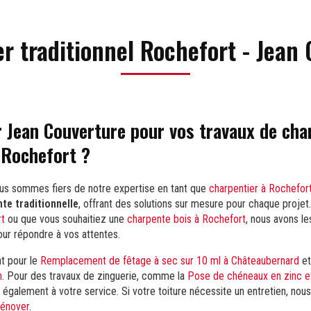
r traditionnel Rochefort - Jean
r Jean Couverture pour vos travaux de cha
à Rochefort ?
ous sommes fiers de notre expertise en tant que
charpentier à Rochefor
te traditionnelle
, offrant des solutions sur mesure pour chaque proje
rt
ou que vous souhaitiez une
charpente bois à Rochefort
, nous avons l
our répondre à vos attentes.
t pour le
Remplacement de fêtage à sec sur 10 ml à Châteaubernard
et
n
. Pour des travaux de zinguerie, comme la
Pose de chéneaux en zinc et
également à votre service. Si votre toiture nécessite un entretien, nou
rénover
.