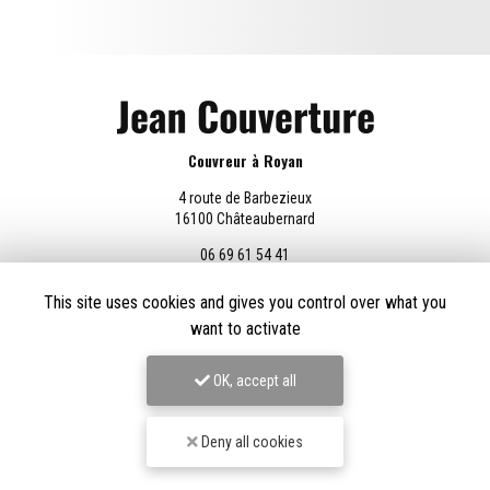
Couvreur à Royan
4 route de Barbezieux
16100 Châteaubernard
06 69 61 54 41
Lundi au vendredi :
This site uses cookies and gives you control over what you
8h - 18h30
want to activate
OK, accept all
Envoyez un message
Deny all cookies