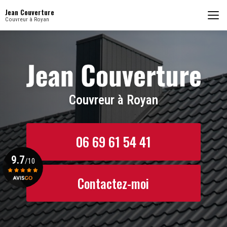
Aller
Jean Couverture
au
Couvreur à Royan
contenu
principal
Couvreur à Royan
06 69 61 54 41
9.7
/10
Contactez-moi
Voir le certificat