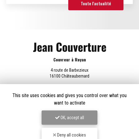
Toute l'actualité
Couvreur à Royan
4 route de Barbezieux
16100 Châteaubernard
06 69 61 54 41
This site uses cookies and gives you control over what you
Lundi au vendredi :
8h - 18h30
want to activate
OK, accept all
Envoyez un message
Deny all cookies