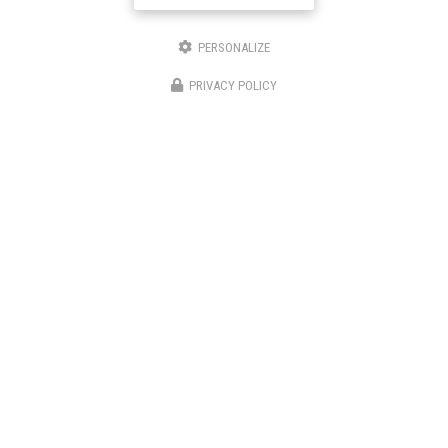
PERSONALIZE
Nom Prénom
PRIVACY POLICY
Société
Email
Téléphone
Message
J'autorise ce site à conserver l'ensemble des données transmises dans ce formulaire pour
faciliter le suivi et le traitement de ma demande.
(Aucune exploitation commerciale ne sera faite
des données conservées. Voir notre
politique de confidentialité
)