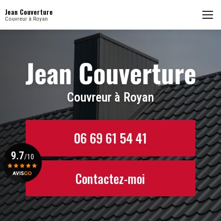
Aller
Jean Couverture
au
Couvreur à Royan
contenu
principal
Couvreur à Royan
06 69 61 54 41
9.7
/10
Contactez-moi
Voir le certificat