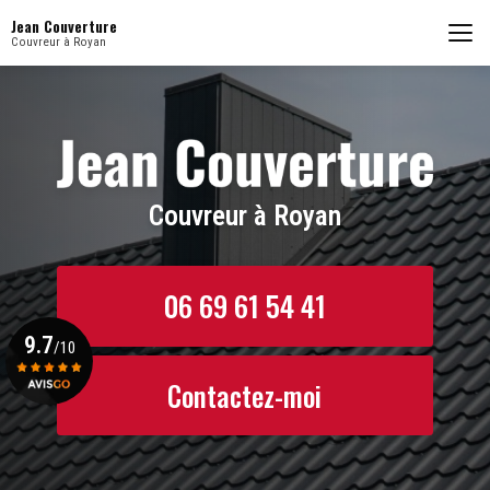
Aller
Jean Couverture
au
Couvreur à Royan
contenu
principal
Couvreur à Royan
06 69 61 54 41
9.7
/10
Contactez-moi
Voir le certificat