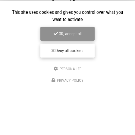
Couvreur à Royan
This site uses cookies and gives you control over what you
4 route de Barbezieux
16100 Châteaubernard
want to activate
06 69 61 54 41
OK, accept all
Lundi au vendredi :
8h - 18h30
Deny all cookies
PERSONALIZE
Envoyez un message
PRIVACY POLICY
Nom Prénom
Société
Email