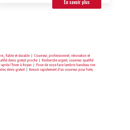
En savoir plus
re,, fiable et durable
|
Couvreur, professionnel, rénovation et
alifié devis gratuit proche
|
Recherche urgent, couvreur qualifié
e après l'hiver à Royan
|
Pose de sous-face lambris bandeau rive
les devis gratuit
|
Besoin rapidement d’un couvreur pour fuite,