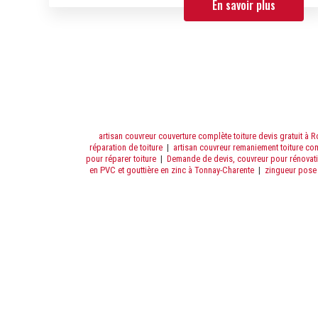
En savoir plus
artisan couvreur couverture complète toiture devis gratuit à 
réparation de toiture
|
artisan couvreur remaniement toiture co
pour réparer toiture
|
Demande de devis, couvreur pour rénovati
en PVC et gouttière en zinc à Tonnay-Charente
|
zingueur pose 