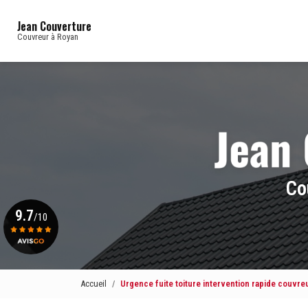
Navigation principale
Aller
au
Jean Couverture
contenu
Couvreur à Royan
principal
Co
9.7
/10
Voir le certificat
Accueil
Urgence fuite toiture intervention rapide couvreu