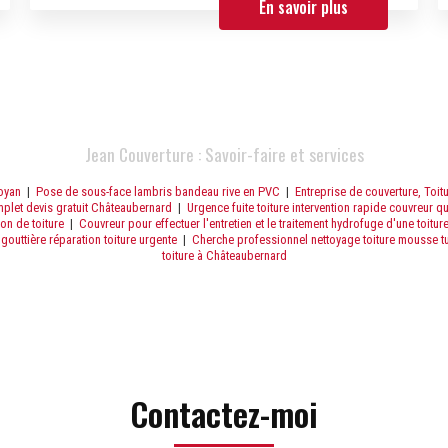
En savoir plus
Jean Couverture : Savoir-faire et services
Royan
|
Pose de sous-face lambris bandeau rive en PVC
|
Entreprise de couverture, Toitu
mplet devis gratuit Châteaubernard
|
Urgence fuite toiture intervention rapide couvreur qu
on de toiture
|
Couvreur pour effectuer l'entretien et le traitement hydrofuge d'une toitur
gouttière réparation toiture urgente
|
Cherche professionnel nettoyage toiture mousse tui
toiture à Châteaubernard
Contactez-moi