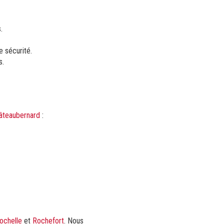
.
e sécurité.
s.
hâteaubernard
:
ochelle
et
Rochefort
. Nous