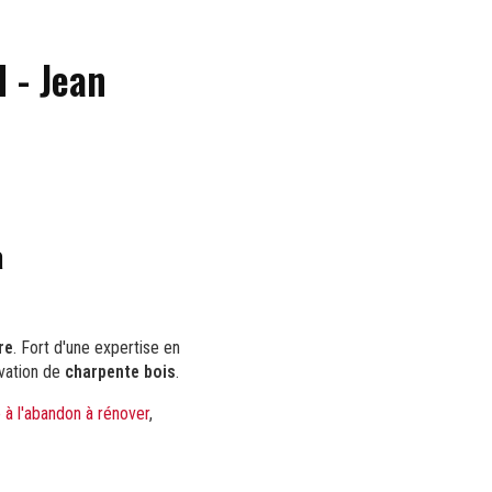
 - Jean
à
re
. Fort d'une expertise en
ovation de
charpente bois
.
 à l'abandon à rénover
,