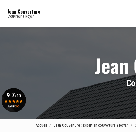
Navigation principale
Aller
au
Jean Couverture
contenu
Couvreur à Royan
principal
Co
9.7
/10
Voir le certificat
Accueil
Jean Couverture : expert en couverture à Royan