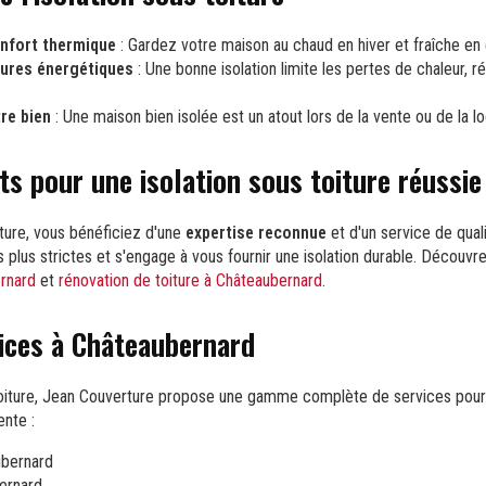
onfort thermique
: Gardez votre maison au chaud en hiver et fraîche en 
tures énergétiques
: Une bonne isolation limite les pertes de chaleur, r
re bien
: Une maison bien isolée est un atout lors de la vente ou de la lo
 pour une isolation sous toiture réussie
ture, vous bénéficiez d'une
expertise reconnue
et d'un service de qual
s plus strictes et s'engage à vous fournir une isolation durable. Découv
ernard
et
rénovation de toiture à Châteaubernard
.
ices à Châteaubernard
s toiture, Jean Couverture propose une gamme complète de services pou
ente :
ubernard
ernard