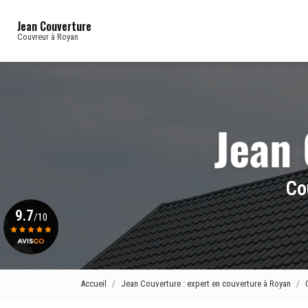
Navigation principale
Aller
au
Jean Couverture
contenu
Couvreur à Royan
principal
Co
9.7
/10
Voir le certificat
Accueil
Jean Couverture : expert en couverture à Royan