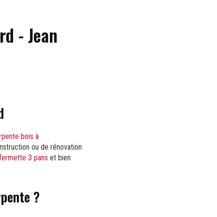
rd - Jean
d
rpente bois à
nstruction ou de rénovation
fermette 3 pans
et bien
rpente ?