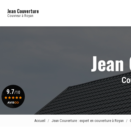
Navigation principale
Aller
au
Jean Couverture
contenu
Couvreur à Royan
principal
Co
9.7
/10
Voir le certificat
Accueil
Jean Couverture : expert en couverture à Royan