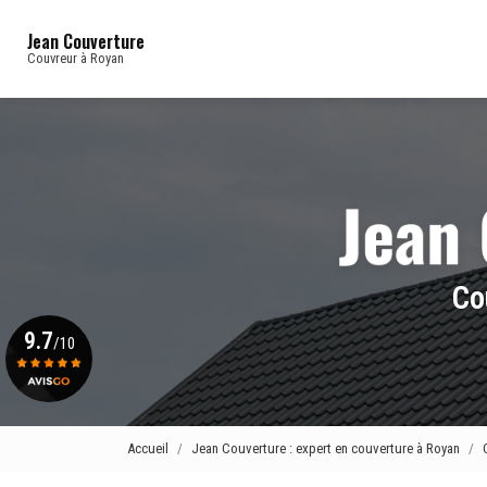
Navigation principale
Aller
au
Jean Couverture
contenu
Couvreur à Royan
principal
Co
9.7
/10
Voir le certificat
Accueil
Jean Couverture : expert en couverture à Royan