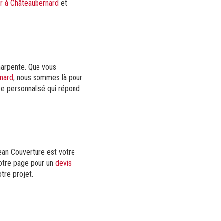
er à Châteaubernard
et
harpente. Que vous
rnard
, nous sommes là pour
ice personnalisé qui répond
ean Couverture est votre
notre page pour un
devis
tre projet.