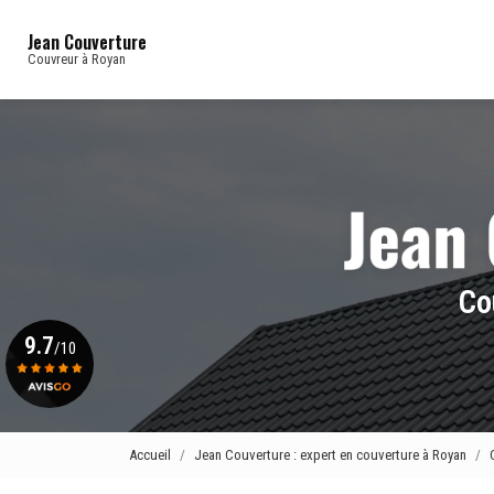
Navigation principale
Aller
au
Jean Couverture
contenu
Couvreur à Royan
principal
Co
9.7
/10
Voir le certificat
Accueil
Jean Couverture : expert en couverture à Royan