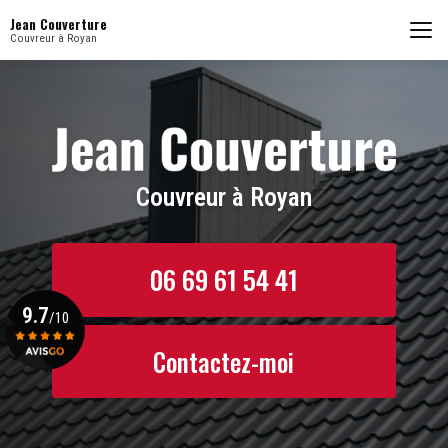
Aller
Jean Couverture
au
Couvreur à Royan
contenu
principal
Couvreur à Royan
06 69 61 54 41
9.7
/10
Contactez-moi
Voir le certificat