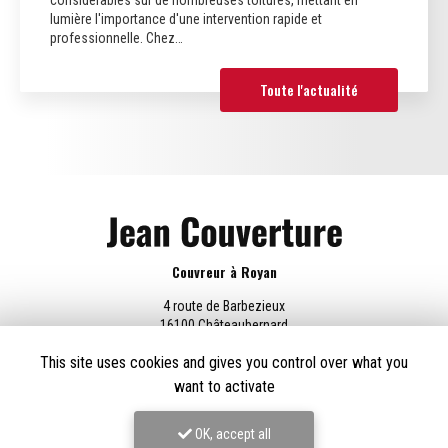
considérables sur de nombreuses toitures, mettant en
lumière l'importance d'une intervention rapide et
professionnelle. Chez…
Toute l'actualité
Couvreur à Royan
4 route de Barbezieux
16100 Châteaubernard
06 69 61 54 41
This site uses cookies and gives you control over what you
want to activate
Lundi au vendredi :
8h - 18h30
OK, accept all