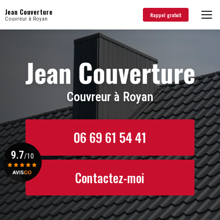
Aller
Jean Couverture
au
Rappel gratuit
Couvreur à Royan
contenu
principal
Couvreur à Royan
06 69 61 54 41
9.7
/10
Contactez-moi
Voir le certificat