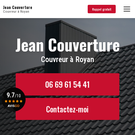
Aller
Jean Couverture
au
Rappel gratuit
Couvreur à Royan
contenu
principal
Couvreur à Royan
06 69 61 54 41
9.7
/10
Contactez-moi
Voir le certificat